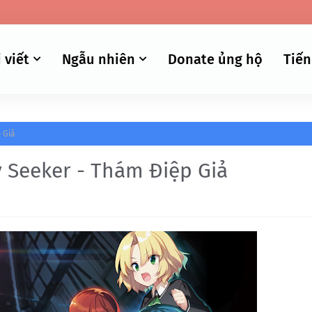
 viết
Ngẫu nhiên
Donate ủng hộ
Tiến
 Giả
y Seeker - Thám Điệp Giả