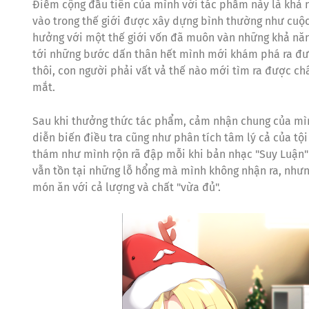
Điểm cộng đầu tiên của mình với tác phẩm này là khả 
vào trong thế giới được xây dựng bình thường như cuộc 
hưởng với một thế giới vốn đã muôn vàn những khả năn
tới những bước dấn thân hết mình mới khám phá ra được
thôi, con người phải vất vả thế nào mới tìm ra được ch
mắt.
Sau khi thưởng thức tác phẩm, cảm nhận chung của mìn
diễn biến điều tra cũng như phân tích tâm lý cả của tội
thám như mình rộn rã đập mỗi khi bản nhạc "Suy Luận" v
vẫn tồn tại những lỗ hổng mà mình không nhận ra, nhưng
món ăn với cả lượng và chất "vừa đủ".