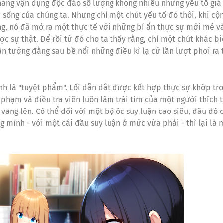
năng vận dụng độc đáo số lượng không nhiều những yếu tố giả
sống của chúng ta. Nhưng chỉ một chút yếu tố đó thôi, khi cộ
g, nó đã mở ra một thực tế với những bí ẩn thực sự mới mẻ v
 sự thật. Để rồi từ đó cho ta thấy rằng, chỉ một chút khác bi
ân tướng đằng sau bề nổi những điều kì lạ cứ lần lượt phơi ra 
h là "tuyệt phẩm". Lối dẵn dắt được kết hợp thực sự khớp tr
 phạm và điều tra viên luôn làm trái tim của một người thích t
ang lên. Có thể đối với một bộ óc suy luận cao siêu, đâu đó 
 mình - với một cái đầu suy luận ở mức vừa phải - thì lại là 