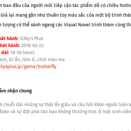
ìn ban đầu của người mới tiếp cận tác phẩm dễ có chiều hướn
Giả lại mang gần như thuần túy màu sắc của một bộ trinh th
n tượng có thể sánh ngang các Visual Novel trinh thám cùng thể
át hành:
Silky's Plus
hát hành:
2018-02-22
 dài:
10-30 hours
hám, bí ẩn, tâm lí, chút máu me
lkysplus.jp/game/butterfly
ảm nhận chung
chuỗi dài những sự thật ẩn giấu và câu hỏi khôn nguôi luôn 
 đoán và sự đột phá táo bạo không thường trực ở một sinh viê