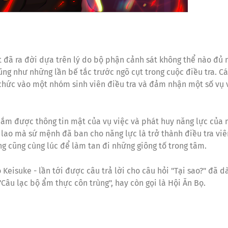
t đã ra đời dựa trên lý do bộ phận cảnh sát không thể nào đủ
ũng như những lần bế tắc trước ngõ cụt trong cuộc điều tra. Cá
 chức vào một nhóm sinh viên điều tra và đảm nhận một số vụ 
 nắm được thông tin mật của vụ việc và phát huy năng lực của
n lao mà sứ mệnh đã ban cho năng lực là trở thành điều tra viê
ng cũng cùng lúc để làm tan đi những giông tố trong tâm.
Keisuke - lần tới được câu trả lời cho câu hỏi "Tại sao?" đã d
âu lạc bộ ẩm thực côn trùng", hay còn gọi là Hội Ăn Bọ.