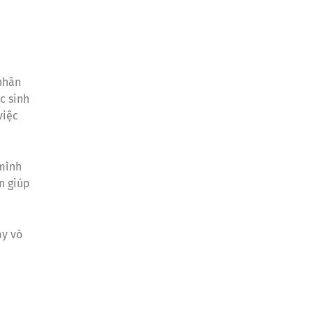
 nhân
c sinh
việc
 mình
n giúp
ày vò