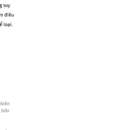
g suy
ám điều
 loại.
khiến
n bốn