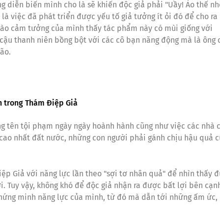
g diễn biến mình cho là sẽ khiến độc giả phải "Uầy! Ảo thế nh
à việc đã phát triển được yếu tố giả tưởng ít ỏi đó để cho ra
 nào cảm tưởng của mình thấy tác phẩm này có mùi giống với
 cậu thanh niên bồng bột với các cô bạn năng động mà là ông 
não.
h trong Thám Điệp Giả
ng tên tội phạm ngày ngày hoành hành cũng như việc các nhà 
i cao nhất đất nước, những con người phải gánh chịu hậu quả 
ệp Giả với năng lực lần theo "sợi tơ nhân quả" để nhìn thấy 
. Tuy vậy, không khó để độc giả nhận ra được bất lợi bên cạnh
c chứng minh năng lực của mình, từ đó mà dẫn tới những ấm ức,