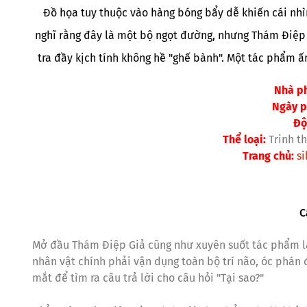
Đồ họa tuy thuộc vào hàng bóng bẩy dễ khiến cái nh
nghĩ rằng đây là một bộ ngọt đường, nhưng Thám Điệp 
tra đầy kịch tính không hề "ghế bành". Một tác phẩm ấ
Nhà ph
Ngày p
Độ
Thể loại:
Trinh t
Trang chủ:
si
C
Mở đầu Thám Điệp Giả cũng như xuyên suốt tác phẩm là 
nhân vật chính phải vận dụng toàn bộ trí não, óc phán
mắt để tìm ra câu trả lời cho câu hỏi "Tại sao?"