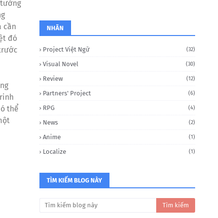
 tưởng
ng
à cần
NHÃN
ệt đó
trước
Project Việt Ngữ
(32)
Visual Novel
(30)
Review
(12)
ong
Partners' Project
(6)
rinh
có thể
RPG
(4)
một
News
(2)
Anime
(1)
Localize
(1)
TÌM KIẾM BLOG NÀY