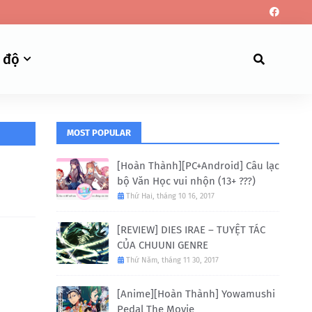
 độ
MOST POPULAR
[Hoàn Thành][PC+Android] Câu lạc
bộ Văn Học vui nhộn (13+ ???)
Thứ Hai, tháng 10 16, 2017
[REVIEW] DIES IRAE – TUYỆT TÁC
CỦA CHUUNI GENRE
Thứ Năm, tháng 11 30, 2017
[Anime][Hoàn Thành] Yowamushi
Pedal The Movie