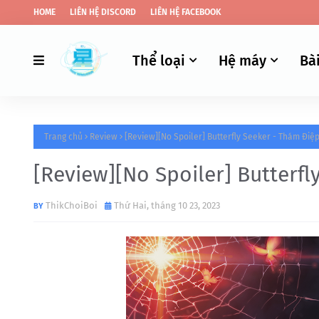
HOME
LIÊN HỆ DISCORD
LIÊN HỆ FACEBOOK
Thể loại
Hệ máy
Bài
Trang chủ
Review
[Review][No Spoiler] Butterfly Seeker - Thám Điệp
[Review][No Spoiler] Butterfl
ThikChoiBoi
Thứ Hai, tháng 10 23, 2023