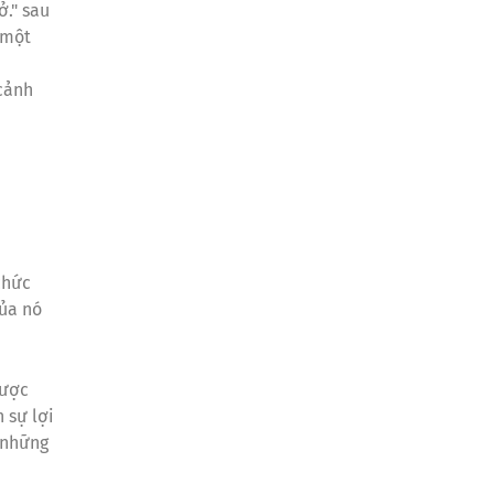
ở." sau
 một
cảnh
chức
của nó
được
 sự lợi
 những